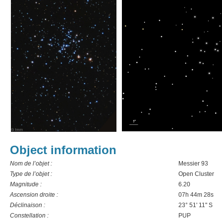
Object information
Nom de l’objet :
Messier 93
Type de l’objet :
Open Cluster
Magnitude :
6.20
Ascension droite :
07h 44m 28s
Déclinaison :
23° 51' 11" S
Constellation :
PUP