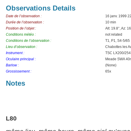
Observations Details
Date de l’observation :
16 janv. 1999 2
Durée de l’observation :
10 min
Position de l’objet :
Alt: 19.8°, Az: 1
Conditions météo :
not related
Conditions de l’observation :
T1, P1, S4-5/65 
Lieu d’observation :
Chabottes les A
Instrument :
TSC LX200/254
Oculaire principal :
Meade SWA 4
Barlow :
(None)
Grossissement :
65x
Notes
L80