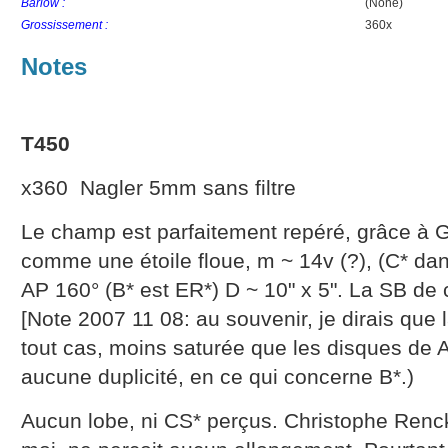
Barlow :
(None)
Grossissement :
360x
Notes
T450
x360 Nagler 5mm sans filtre
Le champ est parfaitement repéré, grâce à 
comme une étoile floue, m ~ 14v (?), (C* dan
AP 160° (B* est ER*) D ~ 10" x 5". La SB de 
[Note 2007 11 08: au souvenir, je dirais que 
tout cas, moins saturée que les disques de A*
aucune duplicité, en ce qui concerne B*.)
Aucun lobe, ni CS* perçus. Christophe Renck