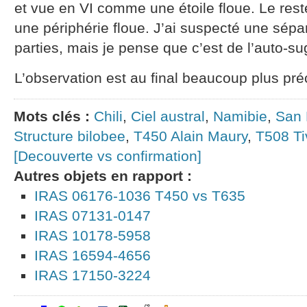
et vue en VI comme une étoile floue. Le rest
une périphérie floue. J’ai suspecté une sépar
parties, mais je pense que c’est de l’auto-su
L’observation est au final beaucoup plus préci
Mots clés :
Chili
,
Ciel austral
,
Namibie
,
San 
Structure bilobee
,
T450 Alain Maury
,
T508 Ti
[Decouverte vs confirmation]
Autres objets en rapport :
IRAS 06176-1036 T450 vs T635
IRAS 07131-0147
IRAS 10178-5958
IRAS 16594-4656
IRAS 17150-3224