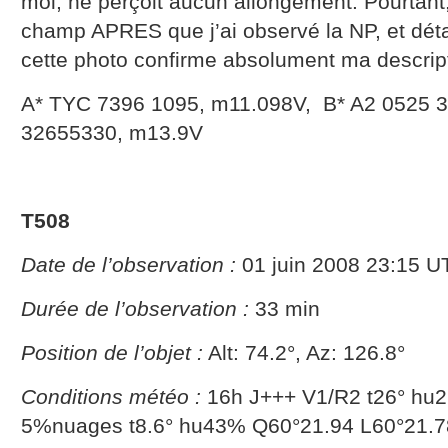
moi, ne perçoit aucun allongement. Pourtant
champ APRES que j’ai observé la NP, et détai
cette photo confirme absolument ma descript
A* TYC 7396 1095, m11.098V, B* A2 0525 
32655330, m13.9V
T508
Date de l’observation :
01 juin 2008 23:15 U
Durée de l’observation :
33 min
Position de l’objet :
Alt: 74.2°, Az: 126.8°
Conditions météo :
16h J+++ V1/R2 t26° hu
5%nuages t8.6° hu43% Q60°21.94 L60°21.7