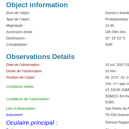
Object information
Nom de l’objet :
Gomez’s Hamb
Type de l’objet :
Protoplanetary
Magnitude :
14.40
Ascension droite :
18h 09m 44s
Déclinaison :
32° 10′ 53" S
Constellation :
SGR
Observations Details
Date de l’observation :
10 oct. 2007 0
Durée de l’observation :
10 min
Position de l’objet :
Alt: 33.0°, Az: 
14h: J++ qqs c
Conditions météo :
V1 22h30 SQM
SQMZ21.64 mvl
Conditions de l’observation :
5/360
Lieu d’observation :
San Pedro de 
Instrument :
TN 450 Dobson
Oculaire principal :
Televue Nagle