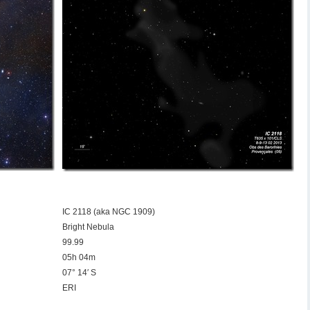
IC 2118 (aka NGC 1909)
Bright Nebula
99.99
05h 04m
07° 14′ S
ERI