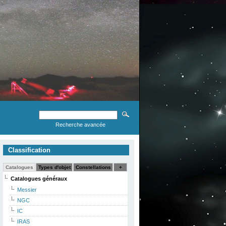
Recherche avancée
Classification
Catalogues
Types d'objet
Constellations
+
Catalogues généraux
Messier
NGC
IC
IRAS