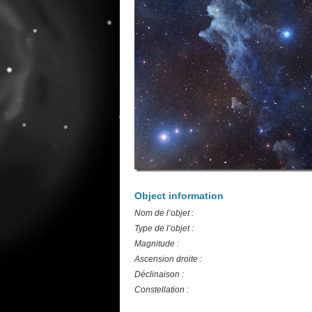
Object information
Nom de l’objet :
Type de l’objet :
Magnitude :
Ascension droite :
Déclinaison :
Constellation :