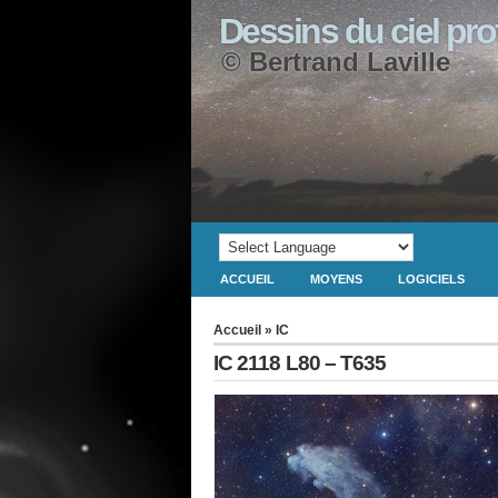
Dessins du ciel pr
© Bertrand Laville
ACCUEIL
MOYENS
LOGICIELS
Accueil
»
IC
IC 2118 L80 – T635