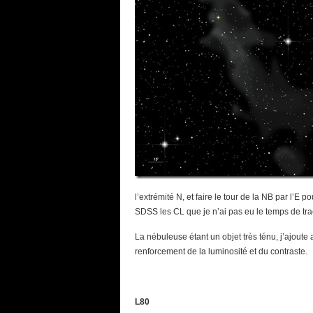
l’extrémité N, et faire le tour de la NB par l’E
SDSS les CL que je n’ai pas eu le temps de trac
La nébuleuse étant un objet très ténu, j’ajout
renforcement de la luminosité et du contraste.
L80