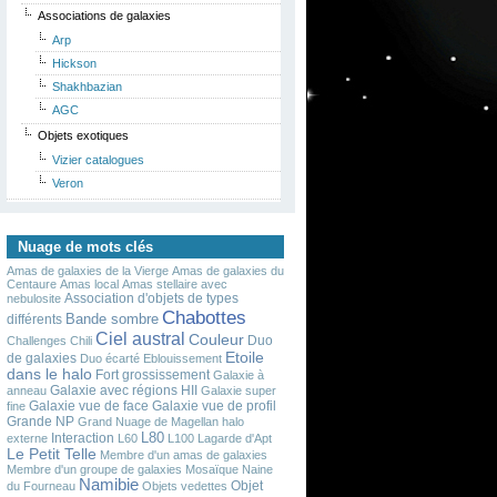
Associations de galaxies
Arp
Hickson
Shakhbazian
AGC
Objets exotiques
Vizier catalogues
Veron
Nuage de mots clés
Amas de galaxies de la Vierge
Amas de galaxies du
Centaure
Amas local
Amas stellaire avec
Association d'objets de types
nebulosite
Chabottes
Bande sombre
différents
Ciel austral
Couleur
Duo
Challenges
Chili
Etoile
de galaxies
Duo écarté
Eblouissement
dans le halo
Fort grossissement
Galaxie à
Galaxie avec régions HII
anneau
Galaxie super
Galaxie vue de face
Galaxie vue de profil
fine
Grande NP
Grand Nuage de Magellan
halo
L80
Interaction
externe
L60
L100
Lagarde d'Apt
Le Petit Telle
Membre d'un amas de galaxies
Membre d'un groupe de galaxies
Mosaïque
Naine
Namibie
Objet
du Fourneau
Objets vedettes