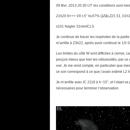
09 févr. 2013 20:30 UT: les conditions sont meil
21h20 N+++ V0 t-5° hu57% QZ&LZ21.51, 01h15
x101 Nagler 31mm/CLS
Je continue de tracer les isophotes de la partie 
m’arrête à 23h22, après avoir continué le 1/3 S
Les limites du côté W sont difficiles à cerner, 
perçois mieux que hier les nébulosités, par ce 
voir. Je me rend compte, en particulier que mes
ce soir correspond à ce que j’avais estimé L2 h
Je m’arrête avec IC 2118 à h~15°, et l’objet va
nécessaires pour terminer l’observation.