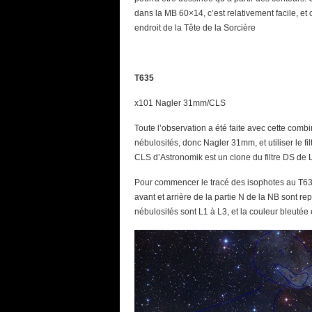
dans la MB 60×14, c’est relativement facile, et
endroit de la Tête de la Sorcière
T635
x101 Nagler 31mm/CLS
Toute l’observation a été faite avec cette combi
nébulosités, donc Nagler 31mm, et utiliser le fi
CLS d’Astronomik est un clone du filtre DS de
Pour commencer le tracé des isophotes au T635, il
avant et arrière de la partie N de la NB sont rep
nébulosités sont L1 à L3, et la couleur bleutée e