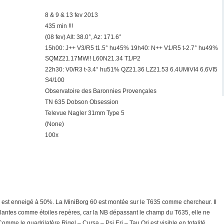
8 & 9 & 13 fev 2013
435 min !!!
(08 fev) Alt: 38.0°, Az: 171.6°
15h00: J++ V3/R5 t1.5° hu45% 19h40: N++ V1/R5 t-2.7° hu49%
SQMZ21.17MW!! L60N21.34 T1/P2
22h30: V0/R3 t-3.4° hu51% QZ21.36 LZ21.53 6.4UMiVI4 6.6VI5
S4/100
Observatoire des Baronnies Provençales
TN 635 Dobson Obsession
Televue Nagler 31mm Type 5
(None)
100x
qui est enneigé à 50%. La MiniBorg 60 est montée sur le T635 comme chercheur. Il
rillantes comme étoiles repères, car la NB dépassant le champ du T635, elle ne
omme le quadrilatère Rigel – Cursa – Psi Eri – Tau Ori est visible en totalité