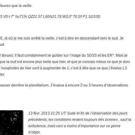
leures que la veille.
 V0 t-7° hu71% QZ21.57 L60N21.78 W3.0" T0.5!! P1 S2/100
E, là où je me suis arrêté la veille, c’est à dire en descendant vers le sud. Je
ud.
car ténues; il faut constamment se guider sur l’mage du SDSS et les ER*. Mais je
que la nuit est encore plus belle que hier, et que je connais mieux ce que je dois
 isosphotes de hier sont à augmenter de 1; c’est à dire que ce que j’évalue L3
ier.
 passer derrière le planétarium. J’évalue à encore 2 ou 3 heures d’observations
13 févr. 2013 21:25 UT: Suite et fin de l’observation des jours
précédents; les conditions restent toujours très bonnes , sauf la
turbulence, mais ceci a moins d’importance sur ce genre
d’objet.