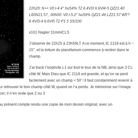
22h20: N++ V0 t-4.4° hu54% T2 6.4VI3 6.6VI4-5 QZ21.40
L60N21.57, 00h00: V0 t-5.2° hu59% QZ21.46 LZ21.57 W5"!
6.4VI3-4 6.6VI5 T2 P1.5 S5/100
x101 Nagler 31mm/CLS
J’observe de 22h25 à 23h59LT. A ce moment, IC 2118 est à h ~
15°, et la toiture du planétarium commence à rentrer dans le
champ.
J’ai tracé l’isophote L1 sur tout le tour de la NB, ainsi que 3 CL
côté W. Mais Dieu que IC 2118 est grande, et qu’on se perd
facilement avec un champ < 50′ ! Il faut constamment revenir à
 pour retrouver le bon champ côté W, quand on l’a perdu. Je mémorise sur l’image
er; il n’en reste que 2 ou 3.
e au présent compte rendu une copie de mon dessin original, avec un