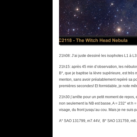
21h08: J’ai juste dessiné les isophotes L1 à L3 du
21h15: après 45 min d’observation, les nébulos
B*, que je baptise la lèvre supérieure, est très n
menton, sans avoir préalablement repéré sa posi
premières secondes! Et formidable, je note mê
21h30 j’arrête pour un petit moment de repos,
non seulement la NB est basse, A = 232° et h = 
visage, du front jusqu’au cou. Mais je ne suis pas
A* SAO 131799, m7.44V, B* SAO 131759, m8