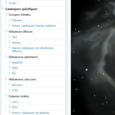
Tycho
Catalogues spécifiques
Groupes d'étoiles
Palomar
Autres catalogues d'amas stellaires
Nébuleuse diffuses
Sh2
Henize
Autres catalogues de nébuleuses
diffuses
Nébuleuses planétaires
Abell PN
PNG
PK
Nébuleuses obscures
Barnard
LDN
Galaxies isolées
UGC
PGC
Autres catalogues de galaxies