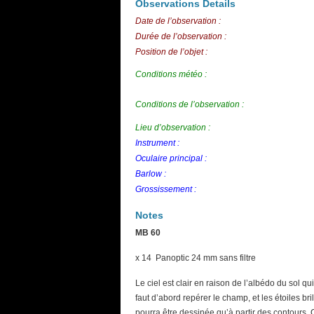
Observations Details
Date de l’observation :
Durée de l’observation :
Position de l’objet :
Conditions météo :
Conditions de l’observation :
Lieu d’observation :
Instrument :
Oculaire principal :
Barlow :
Grossissement :
Notes
MB 60
x 14 Panoptic 24 mm sans filtre
Le ciel est clair en raison de l’albédo du sol 
faut d’abord repérer le champ, et les étoiles b
pourra être dessinée qu’à partir des contours. C