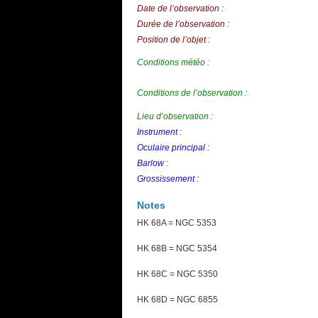
Date de l’observation :
Durée de l’observation :
Position de l’objet :
Conditions météo :
Conditions de l’observation :
Lieu d’observation :
Instrument :
Oculaire principal :
Barlow :
Grossissement :
Notes
HK 68A = NGC 5353
HK 68B = NGC 5354
HK 68C = NGC 5350
HK 68D = NGC 6855