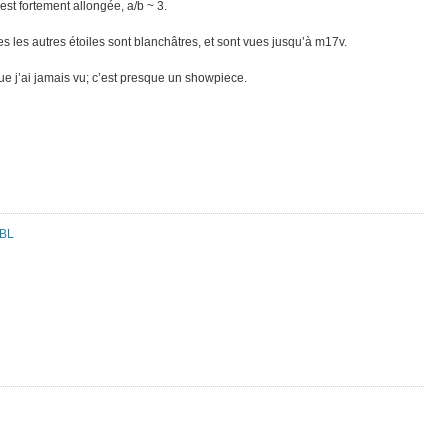
 est fortement allongée, a/b ~ 3.
tes les autres étoiles sont blanchâtres, et sont vues jusqu’à m17v.
e j’ai jamais vu; c’est presque un showpiece.
 BL