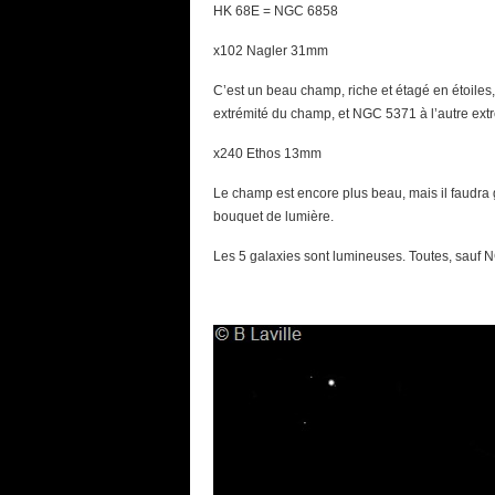
HK 68E = NGC 6858
x102 Nagler 31mm
C’est un beau champ, riche et étagé en étoiles
extrémité du champ, et NGC 5371 à l’autre extré
x240 Ethos 13mm
Le champ est encore plus beau, mais il faudra g
bouquet de lumière.
Les 5 galaxies sont lumineuses. Toutes, sauf N