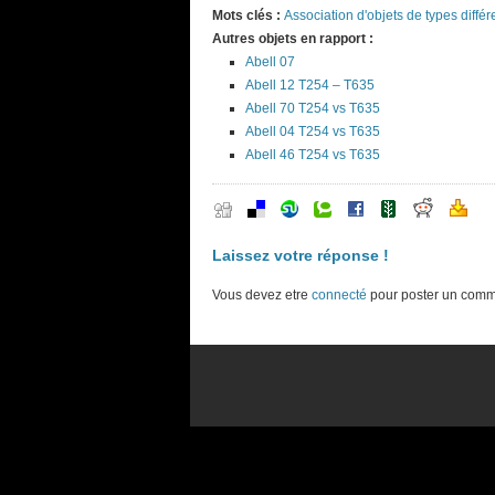
Mots clés :
Association d'objets de types différ
Autres objets en rapport :
Abell 07
Abell 12 T254 – T635
Abell 70 T254 vs T635
Abell 04 T254 vs T635
Abell 46 T254 vs T635
Laissez votre réponse !
Vous devez etre
connecté
pour poster un comm