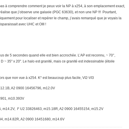
ve pas à comprendre comment je peux voir la NP à x254, à son emplacement exact,
réalise que j’observe une galaxie (PGC 63630), et non une NP !!! Pourtant,
quement pour localiser et repérer le champ, j’avais remarqué que je voyais la
disparaissait avec UHC et OIII !
lus de 5 secondes quand elle est bien accrochée. L’AP est reconnu, ~ 70°,
 D ~ 35" x 20". Le halo est granité, mais ce granité est indessinable (étoile
alors que non vue à x254. K* est beaucoup plus facile, VI2-VI3
m12.1B, A2 0900 16456796, m12.0V
1901, m10.393V
, m14.2V, I* U2 33826463, m15.18R, A2 0900 16455154, m15.2V
34, m14.82R, A2 0900 16451680, m14.6V