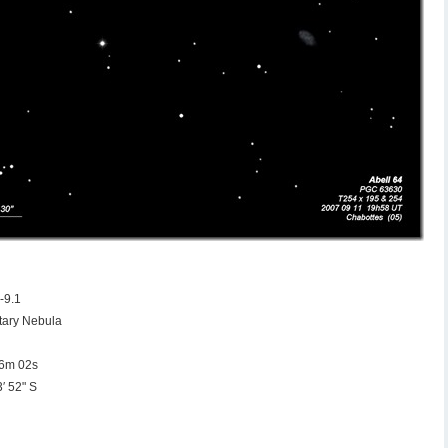
-9.1
tary Nebula
6m 02s
′ 52" S