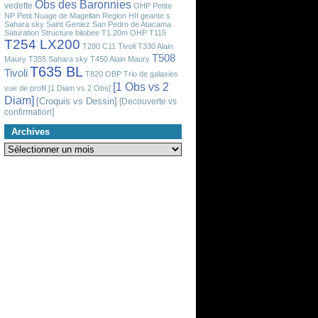
Obs des Baronnies
vedette
OHP
Petite
NP
Petit Nuage de Magellan
Region HII geante
s
Sahara sky
Saint Geniez
San Pedro de Atacama
Saturation
Structure bilobee
T1.20m OHP
T115
T254 LX200
T280 C11 Tivoli
T330 Alain
T508
Maury
T355 Sahara sky
T450 Alain Maury
T635 BL
Tivoli
T820 OBP
Trio de galaxies
[1 Obs vs 2
vue de profil
[1 Diam vs 2 Obs]
Diam]
[Croquis vs Dessin]
[Decouverte vs
confirmation]
Archives
Archives