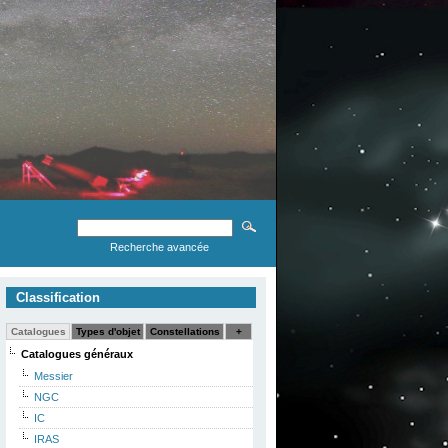
Recherche avancée
Classification
Catalogues
Types d'objet
Constellations
+
Catalogues généraux
Messier
NGC
IC
IRAS