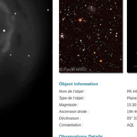
Object information
Nom de l’objet :
PK 44
Type de l’objet :
Plane
Magnitude :
15.30
Ascension droite :
19h 4
Déclinaison :
05° 33
Constellation :
AQL
Observations Details