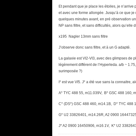
Et pendant que je place les étoiles, je n’arri
et avec une forme allongée. Jusqu’à ce que je 
quelques minutes avant, en pré observation uni
NP sans filtre, et sans difficultés, alors qu’elle 
x195 Nagler 13mm sans filtre
J’observe donc sans filtre, et à un G adapté.
La galaxie est VI2-VI3, avec des glimpses de p
légèrement différent de l’Hyperleda. a/b ~ 1.75,
surimposée ?)
I* est vue VI5. J* a été vue sans la connaitre, 
A* TYC 488 55, m11.039V, B* GSC 488 160, 
C* (DS*) GSC 488 460, m14.1B, D* TYC 488 
G* U2 33826401, m14.26R, A2 0900 16447325
J* A2 0900 16450906, m16.1V, K* U2 338264