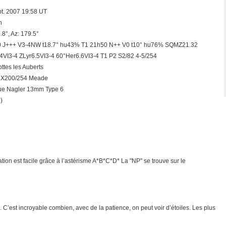
pt. 2007 19:58 UT
n
9.8°, Az: 179.5°
 J+++ V3-4NW t18.7° hu43% T1 21h50 N++ V0 t10° hu76% SQMZ21.32
4VI3-4 ZLyr6.5VI3-4 60°Her6.6VI3-4 T1 P2 S2/82 4-5/254
ttes les Auberts
LX200/254 Meade
ue Nagler 13mm Type 6
)
ation est facile grâce à l’astérisme A*B*C*D* La "NP" se trouve sur le
. C’est incroyable combien, avec de la patience, on peut voir d’étoiles. Les plus