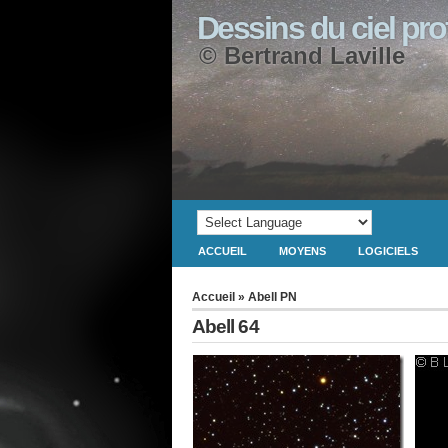
Dessins du ciel pr
© Bertrand Laville
ACCUEIL
MOYENS
LOGICIELS
Accueil
»
Abell PN
Abell 64