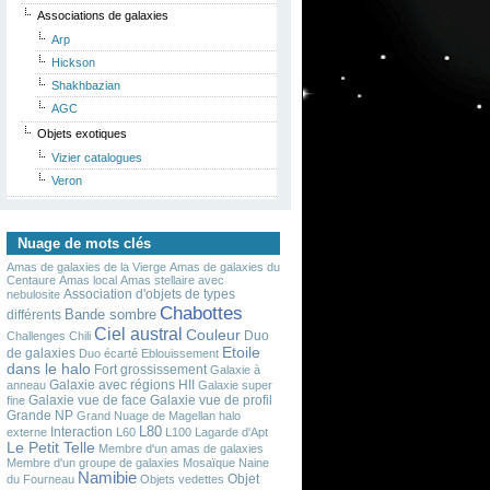
Associations de galaxies
Arp
Hickson
Shakhbazian
AGC
Objets exotiques
Vizier catalogues
Veron
Nuage de mots clés
Amas de galaxies de la Vierge
Amas de galaxies du
Centaure
Amas local
Amas stellaire avec
Association d'objets de types
nebulosite
Chabottes
Bande sombre
différents
Ciel austral
Couleur
Duo
Challenges
Chili
Etoile
de galaxies
Duo écarté
Eblouissement
dans le halo
Fort grossissement
Galaxie à
Galaxie avec régions HII
anneau
Galaxie super
Galaxie vue de face
Galaxie vue de profil
fine
Grande NP
Grand Nuage de Magellan
halo
L80
Interaction
externe
L60
L100
Lagarde d'Apt
Le Petit Telle
Membre d'un amas de galaxies
Membre d'un groupe de galaxies
Mosaïque
Naine
Namibie
Objet
du Fourneau
Objets vedettes