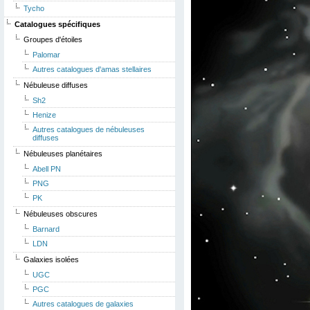
Tycho
Catalogues spécifiques
Groupes d'étoiles
Palomar
Autres catalogues d'amas stellaires
Nébuleuse diffuses
Sh2
Henize
Autres catalogues de nébuleuses
diffuses
Nébuleuses planétaires
Abell PN
PNG
PK
Nébuleuses obscures
Barnard
LDN
Galaxies isolées
UGC
PGC
Autres catalogues de galaxies