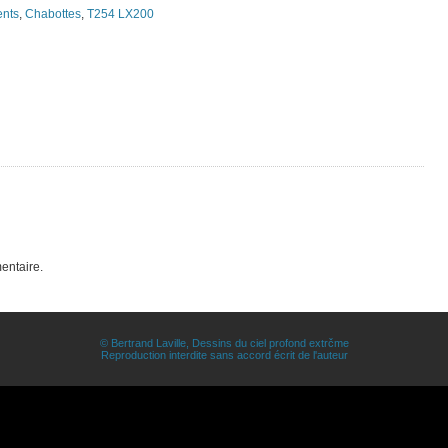
ents
,
Chabottes
,
T254 LX200
entaire.
© Bertrand Laville, Dessins du ciel profond extrčme
Reproduction interdite sans accord écrit de l'auteur