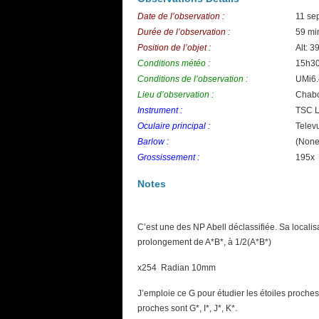
Date de l’observation :
11 se
Durée de l’observation :
59 mi
Position de l’objet :
Alt: 3
Conditions météo :
15h30
Conditions de l’observation :
UMi6.
Lieu d’observation :
Chabo
Instrument :
TSC 
Oculaire principal :
Telev
Barlow :
(None
Grossissement :
195x
Notes
C’est une des NP Abell déclassifiée. Sa localis
prolongement de A*B*, à 1/2(A*B*)
x254 Radian 10mm
J’emploie ce G pour étudier les étoiles proches
proches sont G*, I*, J*, K*.